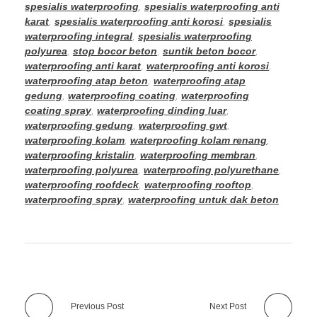
spesialis waterproofing
,
spesialis waterproofing anti
karat
,
spesialis waterproofing anti korosi
,
spesialis
waterproofing integral
,
spesialis waterproofing
polyurea
,
stop bocor beton
,
suntik beton bocor
,
waterproofing anti karat
,
waterproofing anti korosi
,
waterproofing atap beton
,
waterproofing atap
gedung
,
waterproofing coating
,
waterproofing
coating spray
,
waterproofing dinding luar
,
waterproofing gedung
,
waterproofing gwt
,
waterproofing kolam
,
waterproofing kolam renang
,
waterproofing kristalin
,
waterproofing membran
,
waterproofing polyurea
,
waterproofing polyurethane
,
waterproofing roofdeck
,
waterproofing rooftop
,
waterproofing spray
,
waterproofing untuk dak beton
Previous Post
Next Post