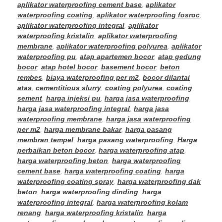
aplikator waterproofing cement base
,
aplikator
waterproofing coating
,
aplikator waterproofing fosroc
,
aplikator waterproofing integral
,
aplikator
waterproofing kristalin
,
aplikator waterproofing
membrane
,
aplikator waterproofing polyurea
,
aplikator
waterproofing pu
,
atap apartemen bocor
,
atap gedung
bocor
,
atap hotel bocor
,
basement bocor
,
beton
rembes
,
biaya waterproofing per m2
,
bocor dilantai
atas
,
cementitious slurry
,
coating polyurea
,
coating
sement
,
harga injeksi pu
,
harga jasa waterproofing
,
harga jasa waterproofing integral
,
harga jasa
waterproofing membrane
,
harga jasa waterproofing
per m2
,
harga membrane bakar
,
harga pasang
membran tempel
,
harga pasang waterproofing
,
Harga
perbaikan beton bocor
,
harga waterproofing atap
,
harga waterproofing beton
,
harga waterproofing
cement base
,
harga waterproofing coating
,
harga
waterproofing coating spray
,
harga waterproofing dak
beton
,
harga waterproofing dinding
,
harga
waterproofing integral
,
harga waterproofing kolam
renang
,
harga waterproofing kristalin
,
harga