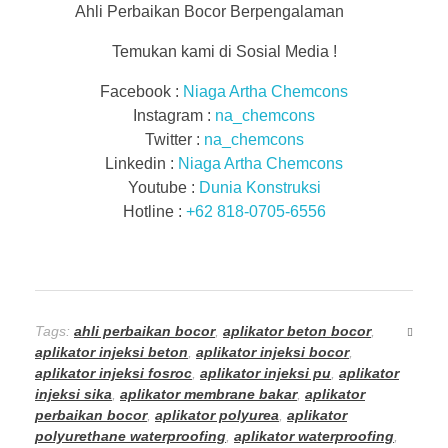
Ahli Perbaikan Bocor Berpengalaman
Temukan kami di Sosial Media !
Facebook :
Niaga Artha Chemcons
Instagram :
na_chemcons
Twitter :
na_chemcons
Linkedin :
Niaga Artha Chemcons
Youtube :
Dunia Konstruksi
Hotline :
+62 818-0705-6556
Tags:
ahli perbaikan bocor
,
aplikator beton bocor
,
aplikator injeksi beton
,
aplikator injeksi bocor
,
aplikator injeksi fosroc
,
aplikator injeksi pu
,
aplikator
injeksi sika
,
aplikator membrane bakar
,
aplikator
perbaikan bocor
,
aplikator polyurea
,
aplikator
polyurethane waterproofing
,
aplikator waterproofing
,