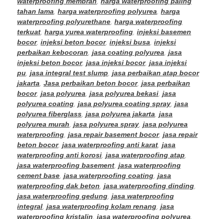
waterproofing membran
,
harga waterproofing paling
tahan lama
,
harga waterproofing polyurea
,
harga
waterproofing polyurethane
,
harga waterproofing
terkuat
,
harga yurea waterproofing
,
injeksi basemen
bocor
,
injeksi beton bocor
,
injeksi busa
,
injeksi
perbaikan kebocoran
,
jasa coating polyurea
,
jasa
injeksi beton bocor
,
jasa injeksi bocor
,
jasa injeksi
pu
,
jasa integral test slump
,
jasa perbaikan atap bocor
jakarta
,
Jasa perbaikan beton bocor
,
jasa perbaikan
bocor
,
jasa polyurea
,
jasa polyurea bekasi
,
jasa
polyurea coating
,
jasa polyurea coating spray
,
jasa
polyurea fiberglass
,
jasa polyurea jakarta
,
jasa
polyurea murah
,
jasa polyurea spray
,
jasa polyurea
waterproofing
,
jasa repair basement bocor
,
jasa repair
beton bocor
,
jasa waterproofing anti karat
,
jasa
waterproofing anti korosi
,
jasa waterproofing atap
,
jasa waterproofing basement
,
jasa waterproofing
cement base
,
jasa waterproofing coating
,
jasa
waterproofing dak beton
,
jasa waterproofing dinding
,
jasa waterproofing gedung
,
jasa waterproofing
integral
,
jasa waterproofing kolam renang
,
jasa
waterproofing kristalin
,
jasa waterproofing polyurea
,