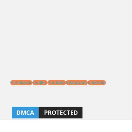
Jl. Pengasinan No.71 Rawa Lumbu,
Bekasi - Jawa Barat 17115.
Email:
sales@ptnac.com
na.chemcon@gmail.com
Media Sosial:
Facebook
Twitter
Youtube
Instagram
Linkedin
Ahlibeton
Kontraktor, aplikator, dan distributor Kimia Konstruksi