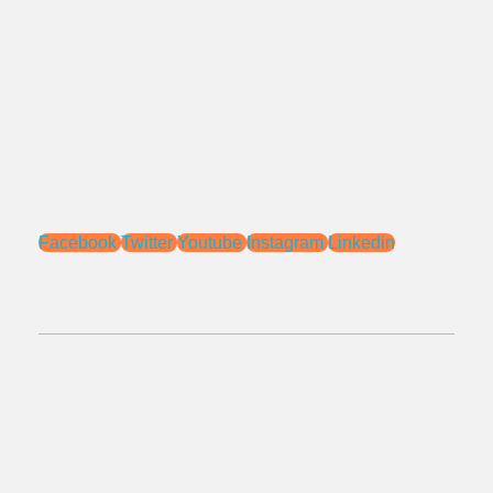
Bekasi - Jawa Barat 17115.
Email:
sales@ptnac.com
na.chemcon@gmail.com
Media Sosial:
Facebook
Twitter
Youtube
Instagram
Linkedin
No.Telepon:
021 - 827 366 32
0818 0705 6556
Alamat: