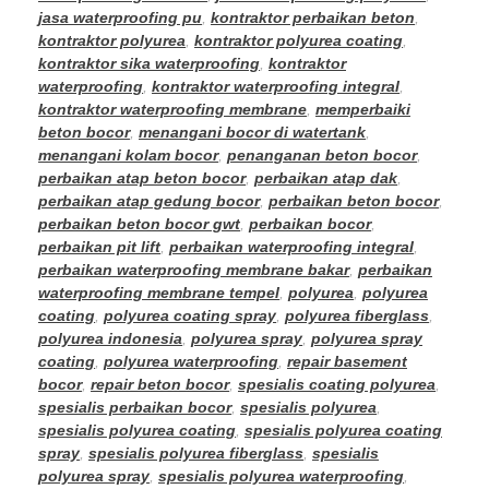
jasa waterproofing pu
,
kontraktor perbaikan beton
,
kontraktor polyurea
,
kontraktor polyurea coating
,
kontraktor sika waterproofing
,
kontraktor
waterproofing
,
kontraktor waterproofing integral
,
kontraktor waterproofing membrane
,
memperbaiki
beton bocor
,
menangani bocor di watertank
,
menangani kolam bocor
,
penanganan beton bocor
,
perbaikan atap beton bocor
,
perbaikan atap dak
,
perbaikan atap gedung bocor
,
perbaikan beton bocor
,
perbaikan beton bocor gwt
,
perbaikan bocor
,
perbaikan pit lift
,
perbaikan waterproofing integral
,
perbaikan waterproofing membrane bakar
,
perbaikan
waterproofing membrane tempel
,
polyurea
,
polyurea
coating
,
polyurea coating spray
,
polyurea fiberglass
,
polyurea indonesia
,
polyurea spray
,
polyurea spray
coating
,
polyurea waterproofing
,
repair basement
bocor
,
repair beton bocor
,
spesialis coating polyurea
,
spesialis perbaikan bocor
,
spesialis polyurea
,
spesialis polyurea coating
,
spesialis polyurea coating
spray
,
spesialis polyurea fiberglass
,
spesialis
polyurea spray
,
spesialis polyurea waterproofing
,