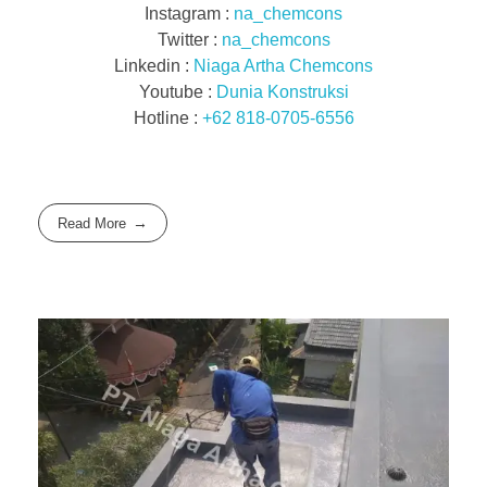
Instagram :
na_chemcons
Twitter :
na_chemcons
Linkedin :
Niaga Artha Chemcons
Youtube :
Dunia Konstruksi
Hotline :
+62 818-0705-6556
Read More