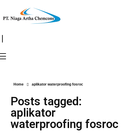
|
Home
aplikator waterproofing fosroc
Posts tagged:
aplikator
waterproofing fosroc