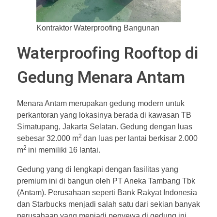
Kontraktor Waterproofing Bangunan
Waterproofing Rooftop di
Gedung Menara Antam
Menara Antam merupakan gedung modern untuk
perkantoran yang lokasinya berada di kawasan TB
Simatupang, Jakarta Selatan. Gedung dengan luas
2
sebesar 32.000 m
dan luas per lantai berkisar 2.000
2
m
ini memiliki 16 lantai.
Gedung yang di lengkapi dengan fasilitas yang
premium ini di bangun oleh PT Aneka Tambang Tbk
(Antam). Perusahaan seperti Bank Rakyat Indonesia
dan Starbucks menjadi salah satu dari sekian banyak
perusahaan yang menjadi penyewa di gedung ini.