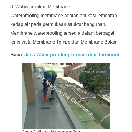
Watweproofing Membrane
Waterproofing membrane adalah aplikasi lembaran
kedap air pada permukaan struktur bangunan.
Membrane waterproofing tersedia dalam berbagai
jenis yaitu Membrane Tempe dan Membrane Bakar.
Baca:
Jasa Water proofing Terbaik dan Termurah