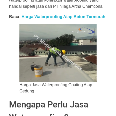
waterproofing atau kontraktor waterproofing yang
handal seperti jasa dari PT Niaga Artha Chemcons.
Baca:
Harga Waterproofing Atap Beton Termurah
Harga Jasa Waterproofing Coating Atap
Gedung
Mengapa Perlu Jasa