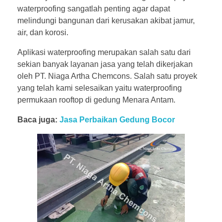
waterproofing sangatlah penting agar dapat
melindungi bangunan dari kerusakan akibat jamur,
air, dan korosi.
Aplikasi waterproofing merupakan salah satu dari
sekian banyak layanan jasa yang telah dikerjakan
oleh PT. Niaga Artha Chemcons. Salah satu proyek
yang telah kami selesaikan yaitu waterproofing
permukaan rooftop di gedung Menara Antam.
Baca juga:
Jasa Perbaikan Gedung Bocor