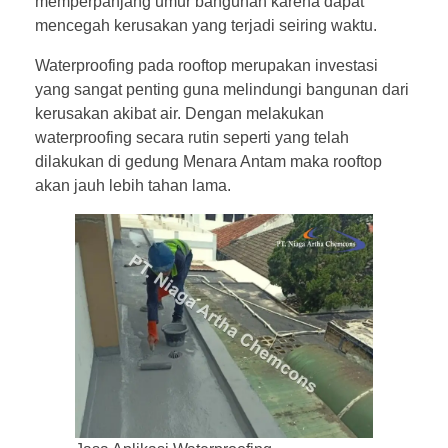
memperpanjang umur bangunan karena dapat
mencegah kerusakan yang terjadi seiring waktu.
Waterproofing pada rooftop merupakan investasi
yang sangat penting guna melindungi bangunan dari
kerusakan akibat air. Dengan melakukan
waterproofing secara rutin seperti yang telah
dilakukan di gedung Menara Antam maka rooftop
akan jauh lebih tahan lama.