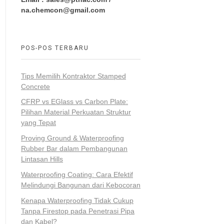
na.chemcon@gmail.com
POS-POS TERBARU
Tips Memilih Kontraktor Stamped
Concrete
CFRP vs EGlass vs Carbon Plate:
Pilihan Material Perkuatan Struktur
yang Tepat
Proving Ground & Waterproofing
Rubber Bar dalam Pembangunan
Lintasan Hills
Waterproofing Coating: Cara Efektif
Melindungi Bangunan dari Kebocoran
Kenapa Waterproofing Tidak Cukup
Tanpa Firestop pada Penetrasi Pipa
dan Kabel?