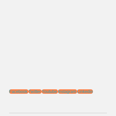
0818 0705 6556
Alamat:
Jl. Pengasinan No.71 Rawa Lumbu,
Bekasi - Jawa Barat 17115.
Email:
sales@ptnac.com
na.chemcon@gmail.com
Media Sosial:
Facebook
Twitter
Youtube
Instagram
Linkedin