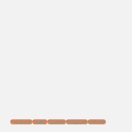
No.Telepon:
021 - 827 366 32
0818 0705 6556
Alamat:
Jl. Pengasinan No.71 Rawa Lumbu,
Bekasi - Jawa Barat 17115.
Email:
sales@ptnac.com
na.chemcon@gmail.com
Media Sosial:
Facebook
Twitter
Youtube
Instagram
Linkedin