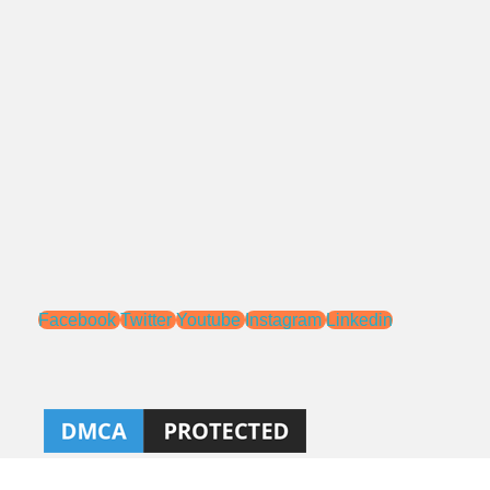
Alamat:
Jl. Pengasinan No.71 Rawa Lumbu,
Bekasi - Jawa Barat 17115.
Email:
sales@ptnac.com
na.chemcon@gmail.com
Media Sosial:
Facebook
Twitter
Youtube
Instagram
Linkedin
Ahlibeton
Kontraktor, aplikator, dan distributor Kimia Konstruksi