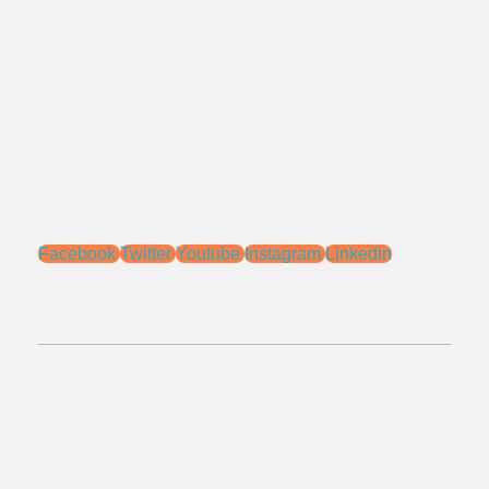
Bekasi - Jawa Barat 17115.
Email:
sales@ptnac.com
na.chemcon@gmail.com
Media Sosial:
Facebook
Twitter
Youtube
Instagram
Linkedin
No.Telepon:
021 - 827 366 32
0818 0705 6556