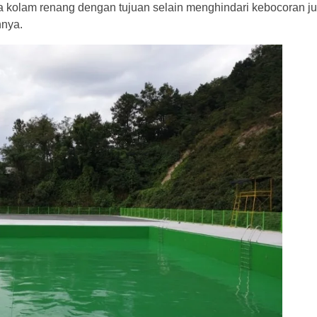
a kolam renang
dengan tujuan selain menghindari kebocoran j
nnya.