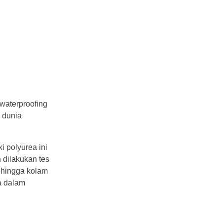
waterproofing
i dunia
i polyurea ini
n dilakukan tes
Sehingga kolam
a dalam