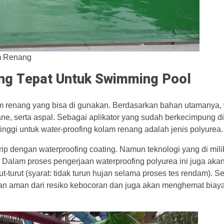
m Renang
ang Tepat Untuk Swimming Pool
lam renang yang bisa di gunakan. Berdasarkan bahan utamanya, 
ane, serta aspal. Sebagai aplikator yang sudah berkecimpung d
inggi untuk water-proofing kolam renang adalah jenis polyurea.
rip dengan waterproofing coating. Namun teknologi yang di milik
a. Dalam proses pengerjaan waterproofing polyurea ini juga aka
t-turut (syarat: tidak turun hujan selama proses tes rendam). 
ikan aman dari resiko kebocoran dan juga akan menghemat biay