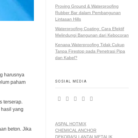
Proving Ground & Waterproofing
Rubber Bar dalam Pembangunan
Lintasan Hills
Waterproofing Coating: Cara Efektif
Melindungi Bangunan dari Kebocoran
Kenapa Waterproofing Tidak Cukup
Tanpa Firestop pada Penetrasi Pipa
dan Kabel?
ng harusnya
SOSIAL MEDIA
belum paham
s terserap.
 hasil yang
ASPAL HOTMIX
an beton. Jika
CHEMICAL ANCHOR
DEKORASI LANTAI METALIK