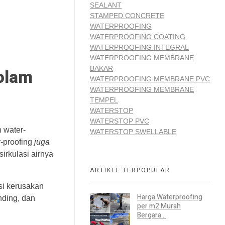
SEALANT
STAMPED CONCRETE
WATERPROOFING
WATERPROOFING COATING
WATERPROOFING INTEGRAL
WATERPROOFING MEMBRANE
BAKAR
olam
WATERPROOFING MEMBRANE PVC
WATERPROOFING MEMBRANE
TEMPEL
WATERSTOP
WATERSTOP PVC
 water-
WATERSTOP SWELLABLE
r-proofing
juga
irkulasi airnya
ARTIKEL TERPOPULAR
si kerusakan
Harga Waterproofing
nding, dan
per m2 Murah
Bergara...