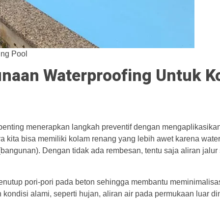
ing Pool
naan Waterproofing Untuk K
penting menerapkan langkah preventif dengan mengaplikasikan
a kita bisa memiliki kolam renang yang lebih awet karena wate
ngunan). Dengan tidak ada rembesan, tentu saja aliran jalur s
menutup pori-pori pada beton sehingga membantu meminimalisa
ondisi alami, seperti hujan, aliran air pada permukaan luar di