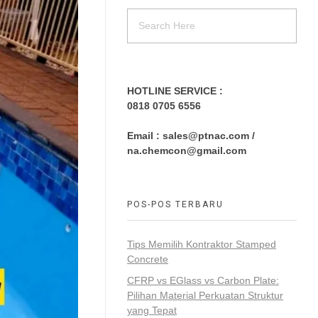
HOTLINE SERVICE :
0818 0705 6556
Email : sales@ptnac.com /
na.chemcon@gmail.com
POS-POS TERBARU
Tips Memilih Kontraktor Stamped
Concrete
CFRP vs EGlass vs Carbon Plate:
Pilihan Material Perkuatan Struktur
yang Tepat