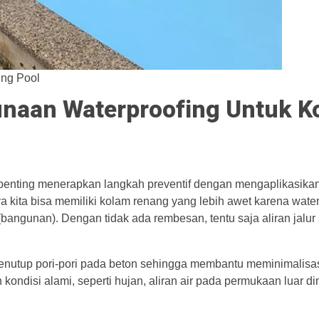
ing Pool
naan Waterproofing Untuk K
penting menerapkan langkah preventif dengan mengaplikasikan
a kita bisa memiliki kolam renang yang lebih awet karena wate
ngunan). Dengan tidak ada rembesan, tentu saja aliran jalur s
menutup pori-pori pada beton sehingga membantu meminimalisa
ondisi alami, seperti hujan, aliran air pada permukaan luar di