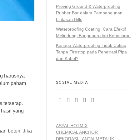
Proving Ground & Waterproofing
Rubber Bar dalam Pembangunan
Lintasan Hills
Waterproofing Coating: Cara Efektif
Melindungi Bangunan dari Kebocoran
Kenapa Waterproofing Tidak Cukup
Tanpa Firestop pada Penetrasi Pipa
dan Kabel?
ng harusnya
SOSIAL MEDIA
belum paham
s terserap.
 hasil yang
ASPAL HOTMIX
an beton. Jika
CHEMICAL ANCHOR
DEKORASI LANTAI METALIK