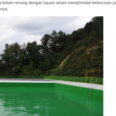
a kolam renang
dengan tujuan selain menghindari kebocoran j
nnya.