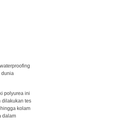
waterproofing
i dunia
i polyurea ini
n dilakukan tes
Sehingga kolam
a dalam