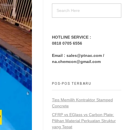
POS-POS TERBARU
Tips Memilih Kontraktor Stamped
Concrete
CFRP vs EGlass vs Carbon Plate:
Pilihan Material Perkuatan Struktur
yang Tepat