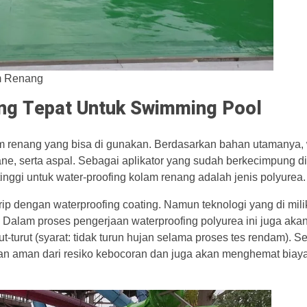
m Renang
ang Tepat Untuk Swimming Pool
lam renang yang bisa di gunakan. Berdasarkan bahan utamanya, 
ane, serta aspal. Sebagai aplikator yang sudah berkecimpung d
inggi untuk water-proofing kolam renang adalah jenis polyurea.
rip dengan waterproofing coating. Namun teknologi yang di milik
a. Dalam proses pengerjaan waterproofing polyurea ini juga aka
t-turut (syarat: tidak turun hujan selama proses tes rendam). 
ikan aman dari resiko kebocoran dan juga akan menghemat biay