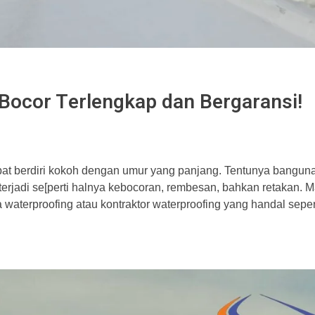
 Bocor Terlengkap dan Bergaransi!
pat berdiri kokoh dengan umur yang panjang. Tentunya banguna
terjadi se[perti halnya kebocoran, rembesan, bahkan retakan. Ma
aterproofing atau kontraktor waterproofing yang handal sepert