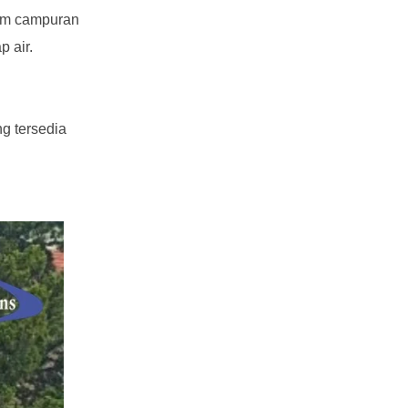
lam campuran
p air.
g tersedia