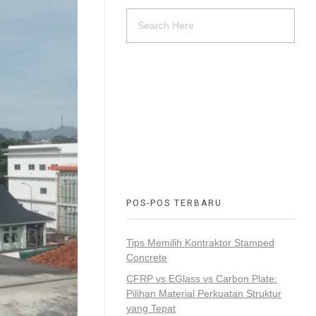
HOTLINE SERVICE :
0818 0705 6556
Email : sales@ptnac.com /
na.chemcon@gmail.com
POS-POS TERBARU
Tips Memilih Kontraktor Stamped
Concrete
CFRP vs EGlass vs Carbon Plate:
Pilihan Material Perkuatan Struktur
yang Tepat