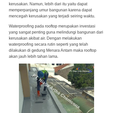
kerusakan. Namun, lebih dari itu yaitu dapat
memperpanjang umur bangunan karena dapat
mencegah kerusakan yang terjadi seiring waktu.
Waterproofing pada rooftop merupakan investasi
yang sangat penting guna melindungi bangunan dari
kerusakan akibat air. Dengan melakukan
waterproofing secara rutin seperti yang telah
dilakukan di gedung Menara Antam maka rooftop
akan jauh lebih tahan lama.