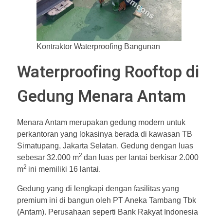
Kontraktor Waterproofing Bangunan
Waterproofing Rooftop di
Gedung Menara Antam
Menara Antam merupakan gedung modern untuk
perkantoran yang lokasinya berada di kawasan TB
Simatupang, Jakarta Selatan. Gedung dengan luas
2
sebesar 32.000 m
dan luas per lantai berkisar 2.000
2
m
ini memiliki 16 lantai.
Gedung yang di lengkapi dengan fasilitas yang
premium ini di bangun oleh PT Aneka Tambang Tbk
(Antam). Perusahaan seperti Bank Rakyat Indonesia