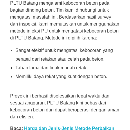
PLTU Batang mengalami kebocoran beton pada
bagian dinding beton. Tim kami dihubungi untuk
mengatasi masalah ini. Berdasarkan hasil survey
dan inspeksi, kami memutuskan untuk menggunakan
metode injeksi PU untuk mengatasi kebocoran beton
di PLTU Batang. Metode ini dipilih karena:
Sangat efektif untuk mengatasi kebocoran yang
berasal dari retakan atau celah pada beton.
Tahan lama dan tidak mudah retak.
Memiliki daya rekat yang kuat dengan beton.
Proyek ini berhasil diselesaikan tepat waktu dan
sesuai anggaran. PLTU Batang kini bebas dari
kebocoran beton dan dapat beroperasi dengan aman
dan efisien.
Baca:
Harga dan Jenis-Jenis Metode Perbaikan