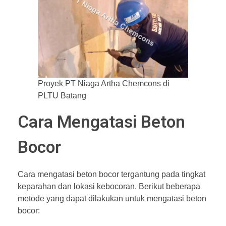
Proyek PT Niaga Artha Chemcons di
PLTU Batang
Cara Mengatasi Beton
Bocor
Cara mengatasi beton bocor tergantung pada tingkat
keparahan dan lokasi kebocoran. Berikut beberapa
metode yang dapat dilakukan untuk mengatasi beton
bocor: