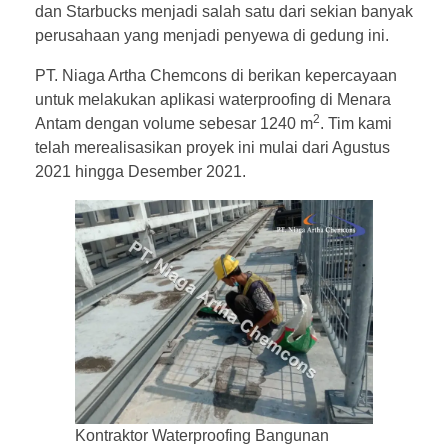
dan Starbucks menjadi salah satu dari sekian banyak
perusahaan yang menjadi penyewa di gedung ini.
PT. Niaga Artha Chemcons di berikan kepercayaan
untuk melakukan aplikasi waterproofing di Menara
2
Antam dengan volume sebesar 1240 m
. Tim kami
telah merealisasikan proyek ini mulai dari Agustus
2021 hingga Desember 2021.
Kontraktor Waterproofing Bangunan