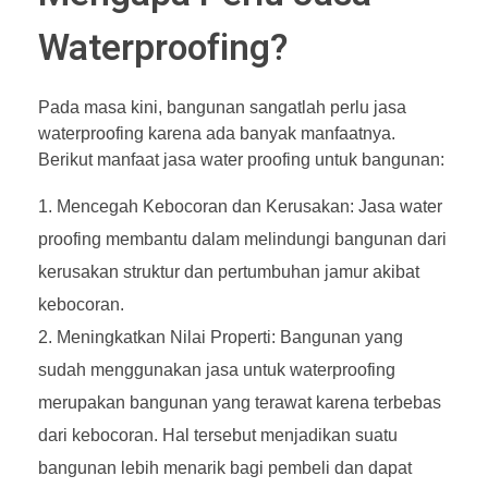
Waterproofing?
Pada masa kini, bangunan sangatlah perlu jasa
waterproofing karena ada banyak manfaatnya.
Berikut manfaat jasa water proofing untuk bangunan:
Mencegah Kebocoran dan Kerusakan: Jasa water
proofing membantu dalam melindungi bangunan dari
kerusakan struktur dan pertumbuhan jamur akibat
kebocoran.
Meningkatkan Nilai Properti: Bangunan yang
sudah menggunakan jasa untuk waterproofing
merupakan bangunan yang terawat karena terbebas
dari kebocoran. Hal tersebut menjadikan suatu
bangunan lebih menarik bagi pembeli dan dapat