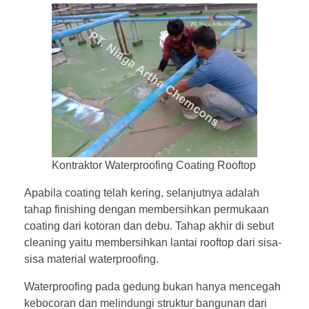
Kontraktor Waterproofing Coating Rooftop
Apabila coating telah kering, selanjutnya adalah
tahap finishing dengan membersihkan permukaan
coating dari kotoran dan debu. Tahap akhir di sebut
cleaning yaitu membersihkan lantai rooftop dari sisa-
sisa material waterproofing.
Waterproofing pada gedung bukan hanya mencegah
kebocoran dan melindungi struktur bangunan dari