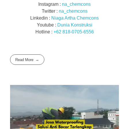
Instagram :
na_chemcons
Twitter :
na_chemcons
Linkedin :
Niaga Artha Chemcons
Youtube :
Dunia Konstruksi
Hotline :
+62 818-0705-6556
Read More