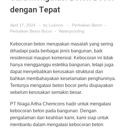
dengan Tepat
April 17, 2024
by
Lusiona
Perbaikan Beton
Perbaikan Beton Bocor
Waterproofing
Kebocoran beton merupakan masalah yang sering
dihadapi pada berbagai jenis bangunan, baik
residensial maupun komersial. Kebocoran ini tidak
hanya mengganggu estetika bangunan, tetapi juga
dapat menyebabkan kerusakan struktural dan
bahkan membahayakan keselamatan penghuninya.
Tentunya mengatasi beton bocor perlu diupayakan
sebelum kerusakan semakin besar.
PT Niaga Artha Chemcons hadir untuk mengatasi
kebocoran beton pada bangunan. Dengan
pengalaman dan keahlian kami, kami siap untuk
membantu dalam mengatasi kebocoran beton