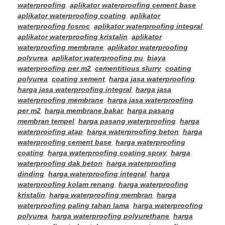
waterproofing
,
aplikator waterproofing cement base
,
aplikator waterproofing coating
,
aplikator
waterproofing fosroc
,
aplikator waterproofing integral
,
aplikator waterproofing kristalin
,
aplikator
waterproofing membrane
,
aplikator waterproofing
polyurea
,
aplikator waterproofing pu
,
biaya
waterproofing per m2
,
cementitious slurry
,
coating
polyurea
,
coating sement
,
harga jasa waterproofing
,
harga jasa waterproofing integral
,
harga jasa
waterproofing membrane
,
harga jasa waterproofing
per m2
,
harga membrane bakar
,
harga pasang
membran tempel
,
harga pasang waterproofing
,
harga
waterproofing atap
,
harga waterproofing beton
,
harga
waterproofing cement base
,
harga waterproofing
coating
,
harga waterproofing coating spray
,
harga
waterproofing dak beton
,
harga waterproofing
dinding
,
harga waterproofing integral
,
harga
waterproofing kolam renang
,
harga waterproofing
kristalin
,
harga waterproofing membran
,
harga
waterproofing paling tahan lama
,
harga waterproofing
polyurea
,
harga waterproofing polyurethane
,
harga