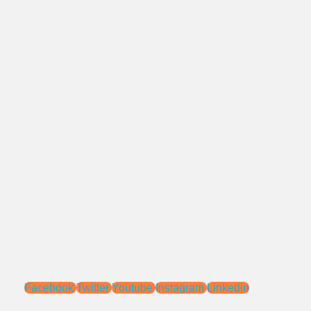
No.Telepon:
021 - 827 366 32
0818 0705 6556
Alamat:
Jl. Pengasinan No.71 Rawa Lumbu,
Bekasi - Jawa Barat 17115.
Email:
sales@ptnac.com
na.chemcon@gmail.com
Media Sosial:
Facebook
Twitter
Youtube
Instagram
Linkedin