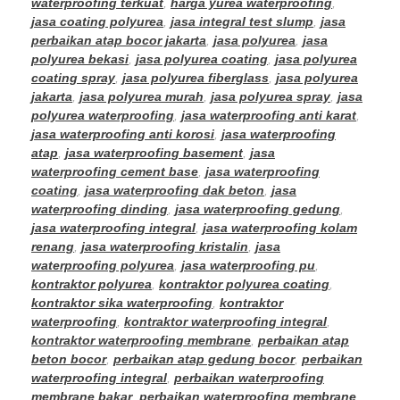
waterproofing terkuat
,
harga yurea waterproofing
,
jasa coating polyurea
,
jasa integral test slump
,
jasa
perbaikan atap bocor jakarta
,
jasa polyurea
,
jasa
polyurea bekasi
,
jasa polyurea coating
,
jasa polyurea
coating spray
,
jasa polyurea fiberglass
,
jasa polyurea
jakarta
,
jasa polyurea murah
,
jasa polyurea spray
,
jasa
polyurea waterproofing
,
jasa waterproofing anti karat
,
jasa waterproofing anti korosi
,
jasa waterproofing
atap
,
jasa waterproofing basement
,
jasa
waterproofing cement base
,
jasa waterproofing
coating
,
jasa waterproofing dak beton
,
jasa
waterproofing dinding
,
jasa waterproofing gedung
,
jasa waterproofing integral
,
jasa waterproofing kolam
renang
,
jasa waterproofing kristalin
,
jasa
waterproofing polyurea
,
jasa waterproofing pu
,
kontraktor polyurea
,
kontraktor polyurea coating
,
kontraktor sika waterproofing
,
kontraktor
waterproofing
,
kontraktor waterproofing integral
,
kontraktor waterproofing membrane
,
perbaikan atap
beton bocor
,
perbaikan atap gedung bocor
,
perbaikan
waterproofing integral
,
perbaikan waterproofing
membrane bakar
,
perbaikan waterproofing membrane