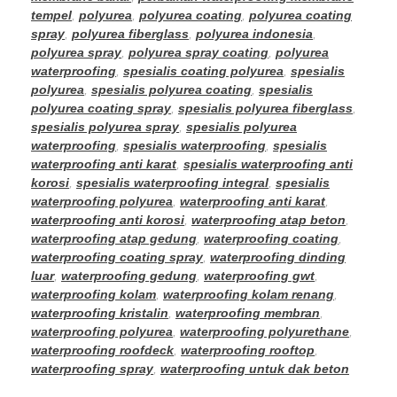
tempel
,
polyurea
,
polyurea coating
,
polyurea coating
spray
,
polyurea fiberglass
,
polyurea indonesia
,
polyurea spray
,
polyurea spray coating
,
polyurea
waterproofing
,
spesialis coating polyurea
,
spesialis
polyurea
,
spesialis polyurea coating
,
spesialis
polyurea coating spray
,
spesialis polyurea fiberglass
,
spesialis polyurea spray
,
spesialis polyurea
waterproofing
,
spesialis waterproofing
,
spesialis
waterproofing anti karat
,
spesialis waterproofing anti
korosi
,
spesialis waterproofing integral
,
spesialis
waterproofing polyurea
,
waterproofing anti karat
,
waterproofing anti korosi
,
waterproofing atap beton
,
waterproofing atap gedung
,
waterproofing coating
,
waterproofing coating spray
,
waterproofing dinding
luar
,
waterproofing gedung
,
waterproofing gwt
,
waterproofing kolam
,
waterproofing kolam renang
,
waterproofing kristalin
,
waterproofing membran
,
waterproofing polyurea
,
waterproofing polyurethane
,
waterproofing roofdeck
,
waterproofing rooftop
,
waterproofing spray
,
waterproofing untuk dak beton