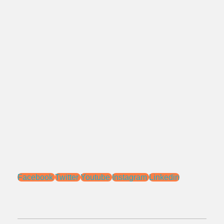
0818 0705 6556
Alamat:
Jl. Pengasinan No.71 Rawa Lumbu,
Bekasi - Jawa Barat 17115.
Email:
sales@ptnac.com
na.chemcon@gmail.com
Media Sosial:
Facebook
Twitter
Youtube
Instagram
Linkedin