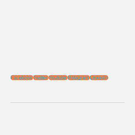
Jl. Pengasinan No.71 Rawa Lumbu,
Bekasi - Jawa Barat 17115.
Email:
sales@ptnac.com
na.chemcon@gmail.com
Media Sosial:
Facebook
Twitter
Youtube
Instagram
Linkedin
No.Telepon:
021 - 827 366 32
0818 0705 6556