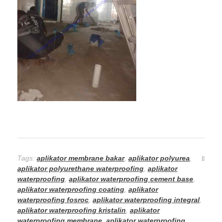
Tags:
aplikator membrane bakar
,
aplikator polyurea
,
aplikator polyurethane waterproofing
,
aplikator
waterproofing
,
aplikator waterproofing cement base
,
aplikator waterproofing coating
,
aplikator
waterproofing fosroc
,
aplikator waterproofing integral
,
aplikator waterproofing kristalin
,
aplikator
waterproofing membrane
,
aplikator waterproofing