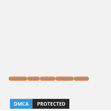
Alamat:
Jl. Pengasinan No.71 Rawa Lumbu,
Bekasi - Jawa Barat 17115.
Email:
sales@ptnac.com
na.chemcon@gmail.com
Media Sosial:
Facebook
Twitter
Youtube
Instagram
Linkedin
Ahlibeton
Kontraktor, aplikator, dan distributor Kimia Konstruksi