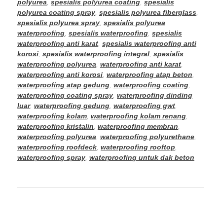
polyurea
,
spesialis polyurea coating
,
spesialis
polyurea coating spray
,
spesialis polyurea fiberglass
,
spesialis polyurea spray
,
spesialis polyurea
waterproofing
,
spesialis waterproofing
,
spesialis
waterproofing anti karat
,
spesialis waterproofing anti
korosi
,
spesialis waterproofing integral
,
spesialis
waterproofing polyurea
,
waterproofing anti karat
,
waterproofing anti korosi
,
waterproofing atap beton
,
waterproofing atap gedung
,
waterproofing coating
,
waterproofing coating spray
,
waterproofing dinding
luar
,
waterproofing gedung
,
waterproofing gwt
,
waterproofing kolam
,
waterproofing kolam renang
,
waterproofing kristalin
,
waterproofing membran
,
waterproofing polyurea
,
waterproofing polyurethane
,
waterproofing roofdeck
,
waterproofing rooftop
,
waterproofing spray
,
waterproofing untuk dak beton