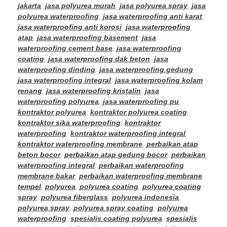
jakarta
,
jasa polyurea murah
,
jasa polyurea spray
,
jasa
polyurea waterproofing
,
jasa waterproofing anti karat
,
jasa waterproofing anti korosi
,
jasa waterproofing
atap
,
jasa waterproofing basement
,
jasa
waterproofing cement base
,
jasa waterproofing
coating
,
jasa waterproofing dak beton
,
jasa
waterproofing dinding
,
jasa waterproofing gedung
,
jasa waterproofing integral
,
jasa waterproofing kolam
renang
,
jasa waterproofing kristalin
,
jasa
waterproofing polyurea
,
jasa waterproofing pu
,
kontraktor polyurea
,
kontraktor polyurea coating
,
kontraktor sika waterproofing
,
kontraktor
waterproofing
,
kontraktor waterproofing integral
,
kontraktor waterproofing membrane
,
perbaikan atap
beton bocor
,
perbaikan atap gedung bocor
,
perbaikan
waterproofing integral
,
perbaikan waterproofing
membrane bakar
,
perbaikan waterproofing membrane
tempel
,
polyurea
,
polyurea coating
,
polyurea coating
spray
,
polyurea fiberglass
,
polyurea indonesia
,
polyurea spray
,
polyurea spray coating
,
polyurea
waterproofing
,
spesialis coating polyurea
,
spesialis