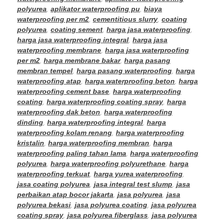
polyurea
,
aplikator waterproofing pu
,
biaya
waterproofing per m2
,
cementitious slurry
,
coating
polyurea
,
coating sement
,
harga jasa waterproofing
,
harga jasa waterproofing integral
,
harga jasa
waterproofing membrane
,
harga jasa waterproofing
per m2
,
harga membrane bakar
,
harga pasang
membran tempel
,
harga pasang waterproofing
,
harga
waterproofing atap
,
harga waterproofing beton
,
harga
waterproofing cement base
,
harga waterproofing
coating
,
harga waterproofing coating spray
,
harga
waterproofing dak beton
,
harga waterproofing
dinding
,
harga waterproofing integral
,
harga
waterproofing kolam renang
,
harga waterproofing
kristalin
,
harga waterproofing membran
,
harga
waterproofing paling tahan lama
,
harga waterproofing
polyurea
,
harga waterproofing polyurethane
,
harga
waterproofing terkuat
,
harga yurea waterproofing
,
jasa coating polyurea
,
jasa integral test slump
,
jasa
perbaikan atap bocor jakarta
,
jasa polyurea
,
jasa
polyurea bekasi
,
jasa polyurea coating
,
jasa polyurea
coating spray
,
jasa polyurea fiberglass
,
jasa polyurea