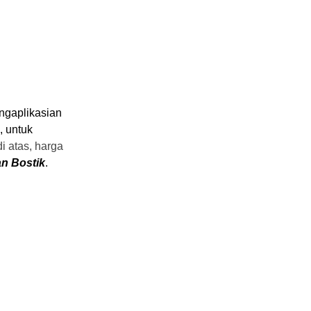
gaplikasian
, untuk
di atas, harga
an Bostik
.