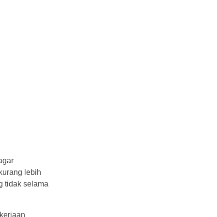
agar
kurang lebih
g tidak selama
kerjaan