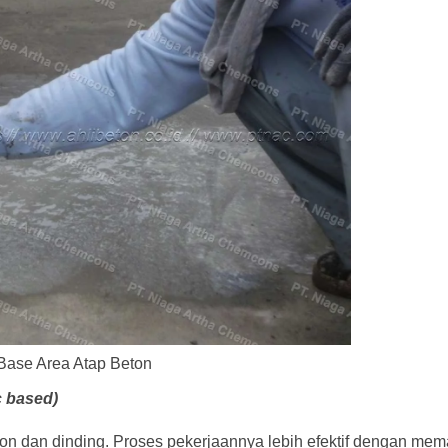
Base Area Atap Beton
c based)
kon dan dinding.
Proses pekerjaannya lebih efektif dengan mem