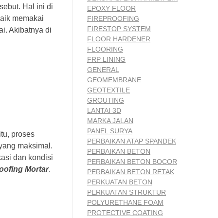
ebut. Hal ini di
EPOXY FLOOR
 baik memakai
FIREPROOFING
FIRESTOP SYSTEM
i. Akibatnya di
FLOOR HARDENER
FLOORING
FRP LINING
GENERAL
GEOMEMBRANE
GEOTEXTILE
GROUTING
LANTAI 3D
MARKA JALAN
PANEL SURYA
itu, proses
PERBAIKAN ATAP SPANDEK
 yang maksimal.
PERBAIKAN BETON
asi dan kondisi
PERBAIKAN BETON BOCOR
oofing Mortar
.
PERBAIKAN BETON RETAK
PERKUATAN BETON
PERKUATAN STRUKTUR
POLYURETHANE FOAM
PROTECTIVE COATING