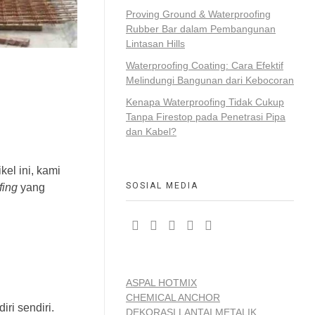
Proving Ground & Waterproofing
Rubber Bar dalam Pembangunan
Lintasan Hills
Waterproofing Coating: Cara Efektif
Melindungi Bangunan dari Kebocoran
Kenapa Waterproofing Tidak Cukup
Tanpa Firestop pada Penetrasi Pipa
dan Kabel?
kel ini, kami
SOSIAL MEDIA
fing
yang
ASPAL HOTMIX
CHEMICAL ANCHOR
ri sendiri.
DEKORASI LANTAI METALIK