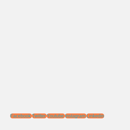
021 - 827 366 32
0818 0705 6556
Alamat:
Jl. Pengasinan No.71 Rawa Lumbu,
Bekasi - Jawa Barat 17115.
Email:
sales@ptnac.com
na.chemcon@gmail.com
Media Sosial:
Facebook
Twitter
Youtube
Instagram
Linkedin