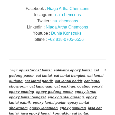
Facebook :
Niaga Artha Chemcons
Instagram :
na_chemcons
Twitter :
na_chemcons
Linkedin :
Niaga Artha Chemcons
Youtube :
Dunia Konstruksi
Hotline :
+62 818-0705-6556
Tags:
aplikator cat lantai
,
aplikator epoxy lantai
,
cat
gedung parkir
,
cat lantai
,
cat lantai bengkel
,
cat lantai
gudang
,
cat lantai pabrik
,
cat lantai parkir
,
cat lantai
showroom
,
cat lapangan
,
cat parkiran
,
coating epoxy
,
epoxy coating
,
epoxy gedung parkir
,
epoxy lantai
,
epoxy lantai bengkel
,
epoxy lantai gudang
,
epoxy
lantai pabrik
,
epoxy lantai parkir
,
epoxy lantai
showroom
,
epoxy lapangan
,
epoxy parkiran
,
jasa cat
lantai
,
jasa epoxy lantai
,
kontraktor cat lantai
,