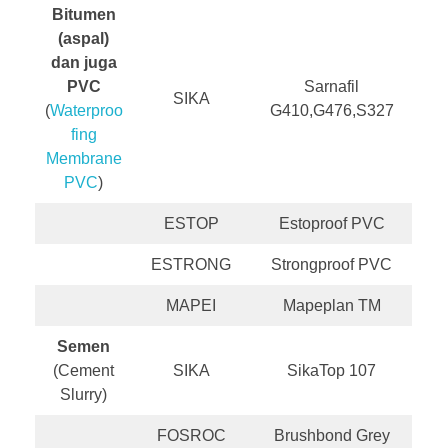
Bitumen
(aspal)
dan juga
PVC
Sarnafil
SIKA
(
Waterproo
G410,G476,S327
fing
Membrane
PVC
)
ESTOP
Estoproof PVC
ESTRONG
Strongproof PVC
MAPEI
Mapeplan TM
Semen
(Cement
SIKA
SikaTop 107
Slurry)
FOSROC
Brushbond Grey