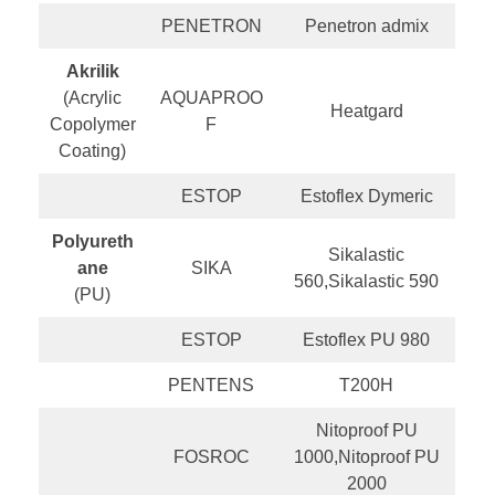
PENETRON
Penetron admix
Akrilik
(Acrylic
AQUAPROO
Heatgard
Copolymer
F
Coating)
ESTOP
Estoflex Dymeric
Polyureth
Sikalastic
ane
SIKA
560,Sikalastic 590
(PU)
ESTOP
Estoflex PU 980
PENTENS
T200H
Nitoproof PU
FOSROC
1000,Nitoproof PU
2000