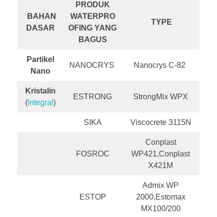
PRODUK
BAHAN
WATERPRO
TYPE
DASAR
OFING YANG
BAGUS
Partikel
NANOCRYS
Nanocrys C-82
Nano
Kristalin
ESTRONG
StrongMix WPX
(
Integral
)
SIKA
Viscocrete 3115N
Conplast
FOSROC
WP421,Conplast
X421M
Admix WP
ESTOP
2000,Estomax
MX100/200