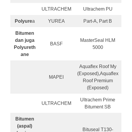
ULTRACHEM
Ultrachem PU
Polyure
a
YUREA
Part-A, Part B
Bitumen
dan juga
MasterSeal HLM
BASF
Polyureth
5000
ane
Aquaflex Roof My
(Exposed),Aquaflex
MAPEI
Roof Premium
(Exposed)
Ultrachem Prime
ULTRACHEM
Bitument SB
Bitumen
(aspal)
Bituseal T130-