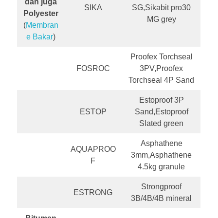
dan juga
SIKA
SG,Sikabit pro30
Polyester
MG grey
(
Membran
e Bakar
)
Proofex Torchseal
FOSROC
3PV,Proofex
Torchseal 4P Sand
Estoproof 3P
ESTOP
Sand,Estoproof
Slated green
Asphathene
AQUAPROO
3mm,Asphathene
F
4.5kg granule
Strongproof
ESTRONG
3B/4B/4B mineral