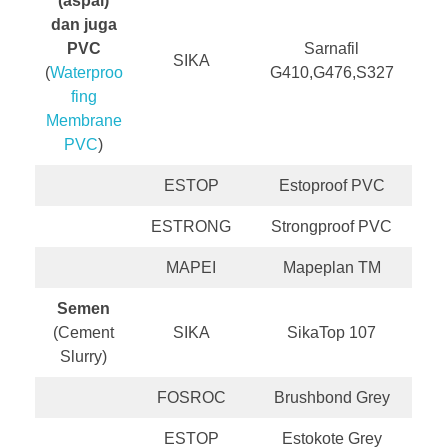
(aspal)
dan juga
PVC
Sarnafil
SIKA
(
Waterproo
G410,G476,S327
fing
Membrane
PVC
)
ESTOP
Estoproof PVC
ESTRONG
Strongproof PVC
MAPEI
Mapeplan TM
Semen
(Cement
SIKA
SikaTop 107
Slurry)
FOSROC
Brushbond Grey
ESTOP
Estokote Grey