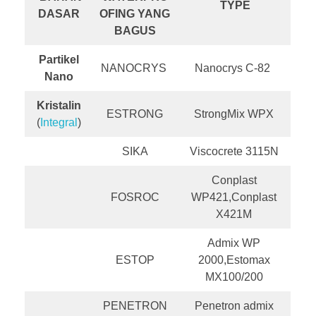
TYPE
DASAR
OFING YANG
BAGUS
Partikel
NANOCRYS
Nanocrys C-82
Nano
Kristalin
ESTRONG
StrongMix WPX
(
Integral
)
SIKA
Viscocrete 3115N
Conplast
FOSROC
WP421,Conplast
X421M
Admix WP
ESTOP
2000,Estomax
MX100/200
PENETRON
Penetron admix