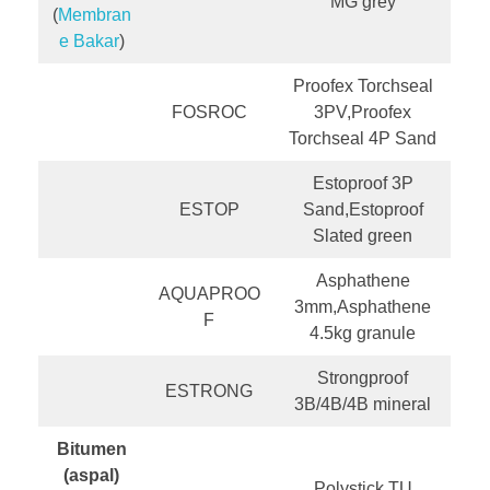
MG grey
(
Membran
e Bakar
)
Proofex Torchseal
FOSROC
3PV,Proofex
Torchseal 4P Sand
Estoproof 3P
ESTOP
Sand,Estoproof
Slated green
Asphathene
AQUAPROO
3mm,Asphathene
F
4.5kg granule
Strongproof
ESTRONG
3B/4B/4B mineral
Bitumen
(aspal)
Polystick TU