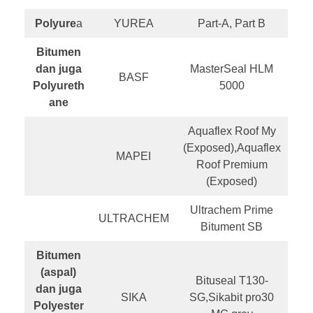
Polyure
a
YUREA
Part-A, Part B
Bitumen
dan juga
MasterSeal HLM
BASF
Polyureth
5000
ane
Aquaflex Roof My
(Exposed),Aquaflex
MAPEI
Roof Premium
(Exposed)
Ultrachem Prime
ULTRACHEM
Bitument SB
Bitumen
(aspal)
Bituseal T130-
dan juga
SIKA
SG,Sikabit pro30
Polyester