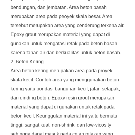
bendungan, dan jembatan. Area beton basah
merupakan area pada peoyek skala besar. Area
tersebut merupakan area yang cenderung terkena air.
Epoxy grout merupakan material yang dapat di
gunakan untuk mengatasi retak pada beton basah
karena tahan air dan berkualitas untuk beton basah.
Beton Kering
Area beton kering merupakan area pada proyek
skala kecil. Contoh area yang menggunakan beton
kering yaitu pondasi bangunan kecil, jalan setapak,
dan dinding beton. Epoxy resin grout merupakan
material yang dapat di gunakan untuk retak pada
beton kecil. Keunggulan material ini yaitu bermutu
tinggi, sangat kuat, non-shrink, dan low-vicosity
sehingga dapat masuk pada celah retakan yang