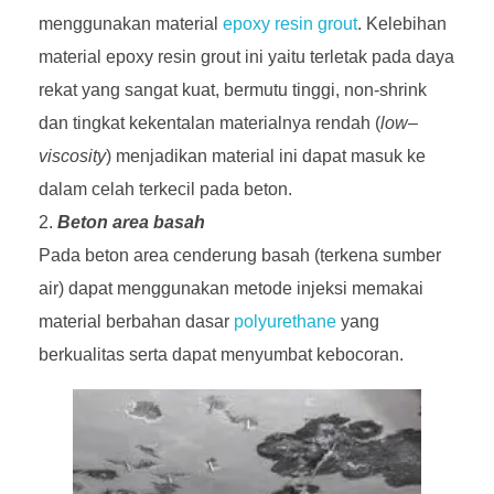
menggunakan material
epoxy resin grout
. Kelebihan
material epoxy resin grout ini yaitu terletak pada daya
rekat yang sangat kuat, bermutu tinggi, non-shrink
dan tingkat kekentalan materialnya rendah (
low
–
viscosity
) menjadikan material ini dapat masuk ke
dalam celah terkecil pada beton.
Beton area basah
Pada beton area cenderung basah (terkena sumber
air) dapat menggunakan metode injeksi memakai
material berbahan dasar
polyurethane
yang
berkualitas serta dapat menyumbat kebocoran.