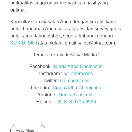
berkualitas tinggi untuk memastikan hasil yang
optimal.
Konsultasikan masalah Anda dengan tim ahli kami
untuk bangunan Anda secara gratis dan survey gratis
untuk area Jabodetabek, segera hubungi dengan
KLIK DI SINI
atau melalui email sales@ptnac.com.
Temukan kami di Sosial Media !
Facebook :
Niaga Artha Chemcons
Instagram :
na_chemcons
Twitter :
na_chemcons
Linkedin :
Niaga Artha Chemcons
Youtube :
Dunia Konstruksi
Hotline :
+62 818-0705-6556
Read More