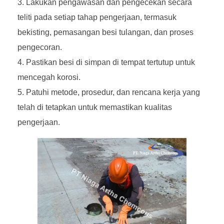
Lakukan pengawasan dan pengecekan secara
teliti pada setiap tahap pengerjaan, termasuk
bekisting, pemasangan besi tulangan, dan proses
pengecoran.
Pastikan besi di simpan di tempat tertutup untuk
mencegah korosi.
Patuhi metode, prosedur, dan rencana kerja yang
telah di tetapkan untuk memastikan kualitas
pengerjaan.