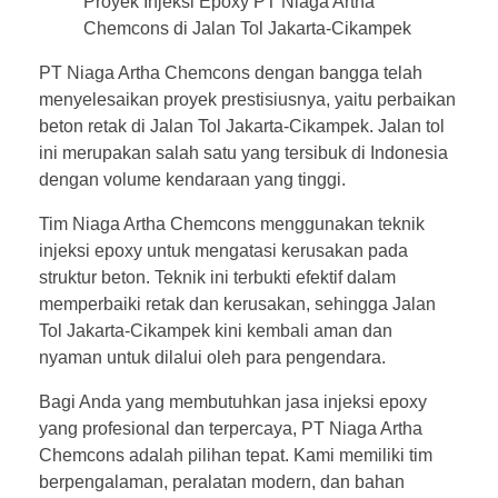
Proyek Injeksi Epoxy PT Niaga Artha
Chemcons di Jalan Tol Jakarta-Cikampek
PT Niaga Artha Chemcons dengan bangga telah
menyelesaikan proyek prestisiusnya, yaitu perbaikan
beton retak di Jalan Tol Jakarta-Cikampek. Jalan tol
ini merupakan salah satu yang tersibuk di Indonesia
dengan volume kendaraan yang tinggi.
Tim Niaga Artha Chemcons menggunakan teknik
injeksi epoxy untuk mengatasi kerusakan pada
struktur beton. Teknik ini terbukti efektif dalam
memperbaiki retak dan kerusakan, sehingga Jalan
Tol Jakarta-Cikampek kini kembali aman dan
nyaman untuk dilalui oleh para pengendara.
Bagi Anda yang membutuhkan jasa injeksi epoxy
yang profesional dan terpercaya, PT Niaga Artha
Chemcons adalah pilihan tepat. Kami memiliki tim
berpengalaman, peralatan modern, dan bahan