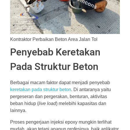
Kontraktor Perbaikan Beton Area Jalan Tol
Penyebab Keretakan
Pada Struktur Beton
Berbagai macam faktor dapat menjadi penyebab
keretakan pada struktur beton
. Di antaranya yaitu
pergeseran dan pergerakan, benturan, aktivitas
beban hidup (
live load
) melebihi kapasitas dan
lainnya.
Proses pengerjaan injeksi epoxy mungkin terlihat
mudah, akan tetapi apapun profesinya, baik aplikator