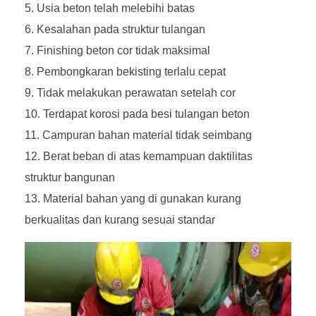
Usia beton telah melebihi batas
Kesalahan pada struktur tulangan
Finishing beton cor tidak maksimal
Pembongkaran bekisting terlalu cepat
Tidak melakukan perawatan setelah cor
Terdapat korosi pada besi tulangan beton
Campuran bahan material tidak seimbang
Berat beban di atas kemampuan daktilitas
struktur bangunan
Material bahan yang di gunakan kurang
berkualitas dan kurang sesuai standar