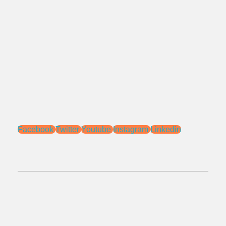
Jl. Pengasinan No.71 Rawa Lumbu,
Bekasi - Jawa Barat 17115.
Email:
sales@ptnac.com
na.chemcon@gmail.com
Media Sosial:
Facebook
Twitter
Youtube
Instagram
Linkedin
No.Telepon:
021 - 827 366 32
0818 0705 6556