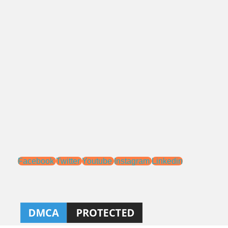
Alamat:
Jl. Pengasinan No.71 Rawa Lumbu,
Bekasi - Jawa Barat 17115.
Email:
sales@ptnac.com
na.chemcon@gmail.com
Media Sosial:
Facebook
Twitter
Youtube
Instagram
Linkedin
Ahlibeton
Kontraktor, aplikator, dan distributor Kimia Konstruksi