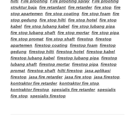
hilti
,
Fire proofing
,
Fire proofing spray
,
Fire proofing
struktur baja
,
fire retardant
,
fire retarder
,
fire stop
,
fire
stop apartemen
,
fire stop coating
,
fire stop foam
,
fire
stop gedung
,
fire stop hilti
,
fire stop hotel
,
fire stop
kabel
,
fire stop lubang kabel
,
fire stop lubang pipa
,
fire stop lubang shaft
,
fire stop mortar
,
fire stop pipa
,
fire stop promat
,
fire stop shaft
,
firestop
,
firestop
apartemen
,
firestop coating
,
firestop foam
,
firestop
gedung
,
firestop hilti
,
firestop hotel
,
firestop kabel
,
firestop lubang kabel
,
firestop lubang pipa
,
firestop
lubang shaft
,
firestop mortar
,
firestop pipa
,
firestop
promat
,
firestop shaft
,
hilti firestop
,
jasa aplikasi
firestop
,
jasa fire retarder
,
jasa fire stop
,
jasa firestop
,
kontraktor fire retarder
,
kontraktor fire stop
,
kontraktor firestop
,
spesialis fire retarder
,
spesialis
fire stop
,
spesialis firestop