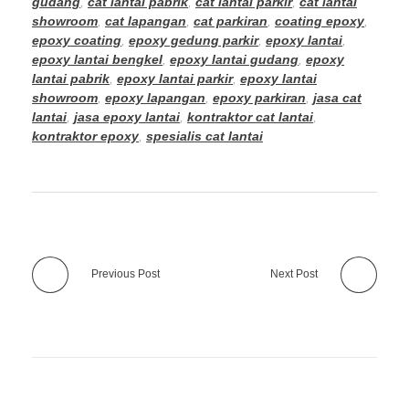
gudang
,
cat lantai pabrik
,
cat lantai parkir
,
cat lantai
showroom
,
cat lapangan
,
cat parkiran
,
coating epoxy
,
epoxy coating
,
epoxy gedung parkir
,
epoxy lantai
,
epoxy lantai bengkel
,
epoxy lantai gudang
,
epoxy
lantai pabrik
,
epoxy lantai parkir
,
epoxy lantai
showroom
,
epoxy lapangan
,
epoxy parkiran
,
jasa cat
lantai
,
jasa epoxy lantai
,
kontraktor cat lantai
,
kontraktor epoxy
,
spesialis cat lantai
Previous Post
Next Post