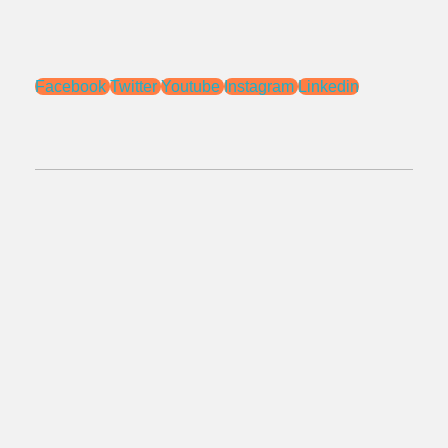
na.chemcon@gmail.com
Media Sosial:
Facebook
Twitter
Youtube
Instagram
Linkedin
No.Telepon:
021 - 827 366 32
0818 0705 6556
Alamat:
Jl. Pengasinan No.71 Rawa Lumbu,
Bekasi - Jawa Barat 17115.
Email: