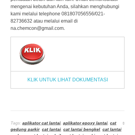
mengenai kebutuhan Anda, silahkan menghubungi
kami melalui telephone 081807056556/021-
82736632 atau melalui email di
na.chemcon@gmail.com.
KLIK UNTUK LIHAT DOKUMENTASI
Tags:
aplikator cat lantai
,
aplikator epoxy lantai
,
cat
gedung parkir
,
cat lantai
,
cat lantai bengkel
,
cat lantai