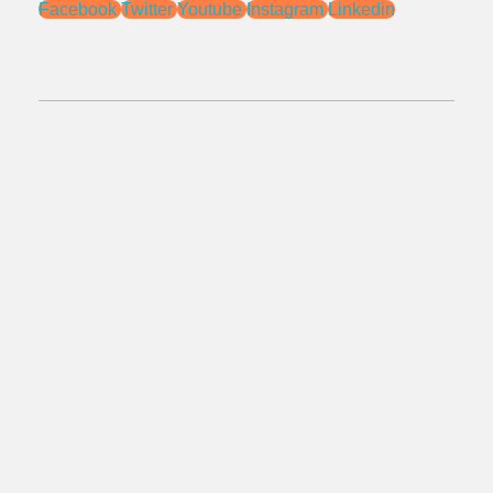
Facebook
Twitter
Youtube
Instagram
Linkedin
No.Telepon:
021 - 827 366 32
0818 0705 6556
Alamat:
Jl. Pengasinan No.71 Rawa Lumbu,
Bekasi - Jawa Barat 17115.
Email:
sales@ptnac.com
na.chemcon@gmail.com