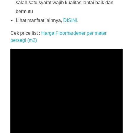
salah satu syarat wajib kualitas lantai baik dan
bermutu
Lihat manfaat lainnya,
DISINI
.
Cek price list :
Harga Floorhardener per meter
persegi (m2)