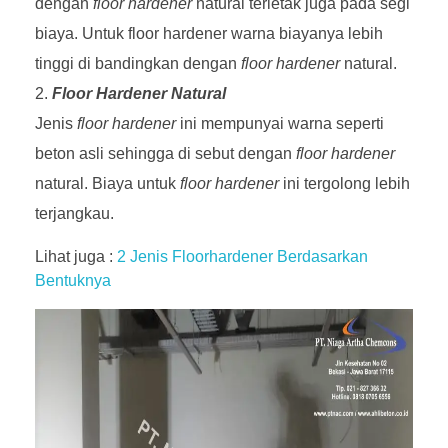
dengan
floor hardener
natural terletak juga pada segi
biaya. Untuk floor hardener warna biayanya lebih
tinggi di bandingkan dengan
floor hardener
natural.
Floor Hardener Natural
Jenis
floor hardener
ini mempunyai warna seperti
beton asli sehingga di sebut dengan
floor hardener
natural. Biaya untuk
floor hardener
ini tergolong lebih
terjangkau.
Lihat juga :
2 Jenis Floorhardener Berdasarkan
Bentuknya