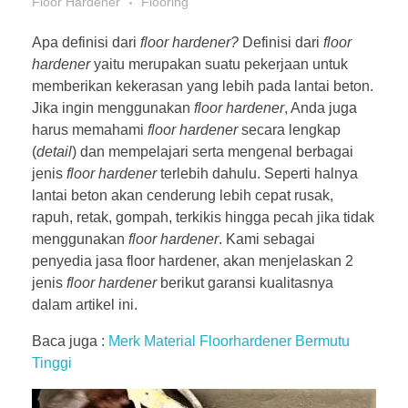
Floor Hardener
Flooring
Apa definisi dari
floor hardener?
Definisi dari
floor
hardener
yaitu merupakan suatu pekerjaan untuk
memberikan kekerasan yang lebih pada lantai beton.
Jika ingin menggunakan
floor hardener
, Anda juga
harus memahami
floor hardener
secara lengkap
(
detail
) dan mempelajari serta mengenal berbagai
jenis
floor hardener
terlebih dahulu. Seperti halnya
lantai beton akan cenderung lebih cepat rusak,
rapuh, retak, gompah, terkikis hingga pecah jika tidak
menggunakan
floor hardener
. Kami sebagai
penyedia jasa floor hardener, akan menjelaskan 2
jenis
floor hardener
berikut garansi kualitasnya
dalam artikel ini.
Baca juga :
Merk Material Floorhardener Bermutu
Tinggi