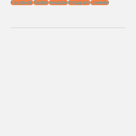
Facebook
Twitter
Youtube
Instagram
Linkedin
No.Telepon:
021 - 827 366 32
0818 0705 6556
Alamat:
Jl. Pengasinan No.71 Rawa Lumbu,
Bekasi - Jawa Barat 17115.
Email:
sales@ptnac.com
na.chemcon@gmail.com