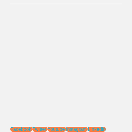
No.Telepon:
021 - 827 366 32
0818 0705 6556
Alamat:
Jl. Pengasinan No.71 Rawa Lumbu,
Bekasi - Jawa Barat 17115.
Email:
sales@ptnac.com
na.chemcon@gmail.com
Media Sosial:
Facebook
Twitter
Youtube
Instagram
Linkedin