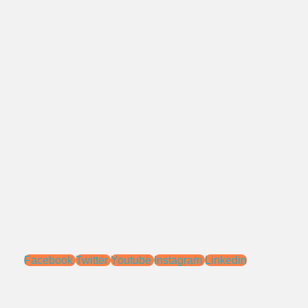
021 - 827 366 32
0818 0705 6556
Alamat:
Jl. Pengasinan No.71 Rawa Lumbu,
Bekasi - Jawa Barat 17115.
Email:
sales@ptnac.com
na.chemcon@gmail.com
Media Sosial:
Facebook
Twitter
Youtube
Instagram
Linkedin